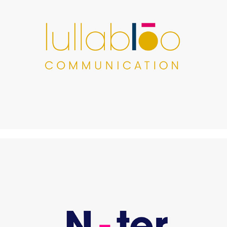
Lullabloo
N-ter